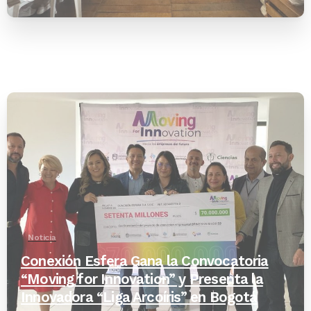
-
Noticia
Conexión Esfera Gana la Convocatoria
“Moving for Innovation” y Presenta la
Innovadora “Liga Arcoíris” en Bogotá