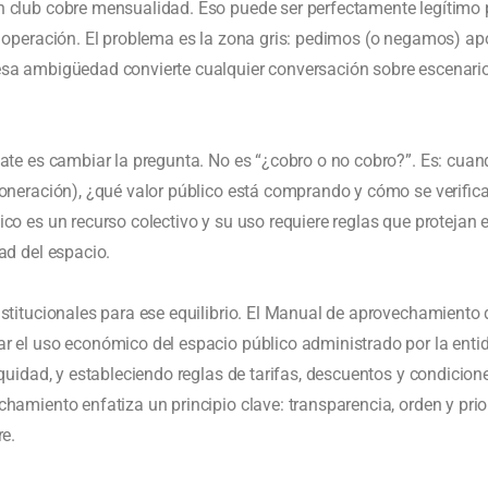
n club cobre mensualidad. Eso puede ser perfectamente legítimo 
y operación. El problema es la zona gris: pedimos (o negamos) ap
esa ambigüedad convierte cualquier conversación sobre escenari
bate es cambiar la pregunta. No es “¿cobro o no cobro?”. Es: cua
xoneración), ¿qué valor público está comprando y cómo se verific
co es un recurso colectivo y su uso requiere reglas que protejan e
ad del espacio.
nstitucionales para ese equilibrio. El Manual de aprovechamiento 
ar el uso económico del espacio público administrado por la enti
equidad, y estableciendo reglas de tarifas, descuentos y condicion
chamiento enfatiza un principio clave: transparencia, orden y pri
re.