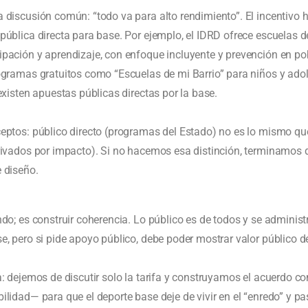
discusión común: “todo va para alto rendimiento”. El incentivo haci
pública directa para base. Por ejemplo, el IDRD ofrece escuelas 
pación y aprendizaje, con enfoque incluyente y prevención en pob
ogramas gratuitos como “Escuelas de mi Barrio” para niños y adol
existen apuestas públicas directas por la base.
ceptos: público directo (programas del Estado) no es lo mismo q
privados por impacto). Si no hacemos esa distinción, terminamos 
 diseño.
do; es construir coherencia. Lo público es de todos y se administr
e, pero si pide apoyo público, debe poder mostrar valor público 
a: dejemos de discutir solo la tarifa y construyamos el acuerdo co
ilidad— para que el deporte base deje de vivir en el “enredo” y p