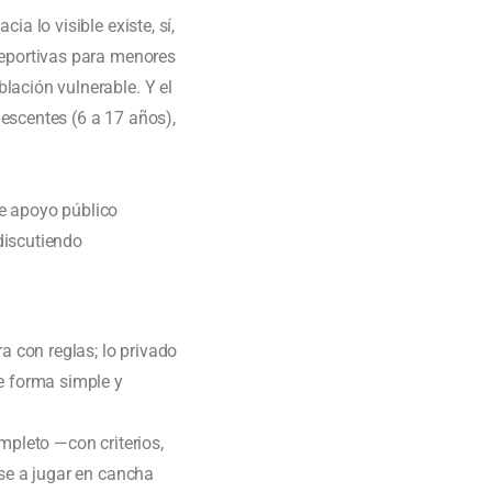
a lo visible existe, sí,
deportivas para menores
lación vulnerable. Y el
escentes (6 a 17 años),
ue apoyo público
discutiendo
a con reglas; lo privado
de forma simple y
mpleto —con criterios,
ase a jugar en cancha