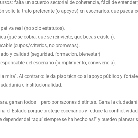
rsos: falta un acuerdo sectorial de coherencia, fácil de entender
n solicita trato preferente (o apoyos) en escenarios, que pueda e
pativa real (no solo estatutos).
a (qué se cobra, qué se reinvierte, qué becas existen).
ficable (cupos/criterios, no promesas).
ado y calidad (seguridad, formación, bienestar).
rresponsable del escenario (cumplimiento, convivencia).
a mira”. Al contrario: le da piso técnico al apoyo público y fortale
iudadanía e institucionalidad.
ara, ganan todos —pero por razones distintas. Gana la ciudadaní
ana el Estado porque protege escenarios y reduce la conflictividad
 depender del “aquí siempre se ha hecho así” y pueden planear s