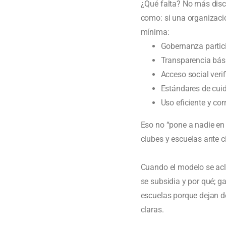
¿Qué falta? No más discu
como: si una organizació
mínima:
Gobernanza partici
Transparencia básic
Acceso social veri
Estándares de cuid
Uso eficiente y co
Eso no “pone a nadie en l
clubes y escuelas ante c
Cuando el modelo se acl
se subsidia y por qué; g
escuelas porque dejan de
claras.