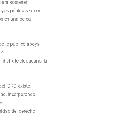
para sostener
oyos públicos sin un
os en una pelea
ndo lo público apoya
a?
l disfrute ciudadano, la
del IDRD existe
dad, incorporando
es.
oridad del derecho