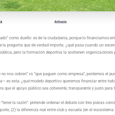
as
Artículo
tado” como dueño: es de la ciudadanía, porque lo financiamos entr
e la pregunta que de verdad importa: ¿qué pasa cuando un escena
ública, pero la formación deportiva la sostienen organizaciones
e no nos cobren” vs “que paguen como empresa”, perdemos el pun
a— es esta: ¿qué modelo deportivo queremos financiar entre todo
 que el apoyo público sea coherente, transparente y justo para 
 “tener la razón”: pretende ordenar el debate con tres piezas concr
rte, (2) la diferencia real entre club y escuela (en el ecosistema 