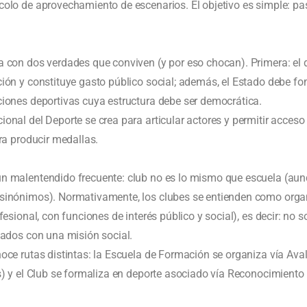
olo de aprovechamiento de escenarios. El objetivo es simple: pa
 con dos verdades que conviven (y por eso chocan). Primera: el 
ión y constituye gasto público social; además, el Estado debe fo
ciones deportivas cuya estructura debe ser democrática.
onal del Deporte se crea para articular actores y permitir acceso
ara producir medallas.
n malentendido frecuente: club no es lo mismo que escuela (aun
 sinónimos). Normativamente, los clubes se entienden como org
fesional, con funciones de interés público y social), es decir: no s
vados con una misión social.
oce rutas distintas: la Escuela de Formación se organiza vía Aval 
os) y el Club se formaliza en deporte asociado vía Reconocimiento