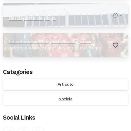
De eventos a ecosistemas: el verdadero reto
-
del deporte de playa
La eclosión del deporte noruego: no
-
seleccionaron mejor, desarrollaron mejor
Categories
Artículo
Noticia
Social Links