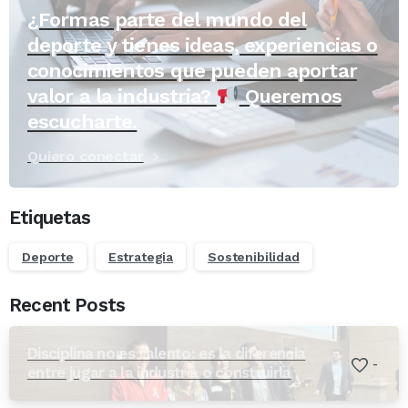
¿Formas parte del mundo del
deporte y tienes ideas, experiencias o
conocimientos que pueden aportar
valor a la industria?
Queremos
escucharte.
Quiero conectar
Etiquetas
Deporte
Estrategia
Sostenibilidad
Recent Posts
Disciplina no es talento: es la diferencia
-
entre jugar a la industria o construirla